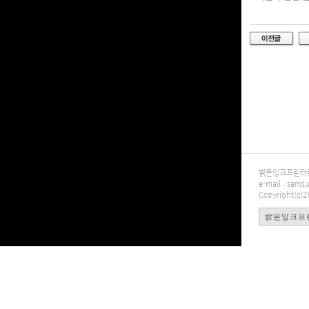
밝은잉크프린터렌탈
e-mail : sa
Copyright(c)
밝은잉크프