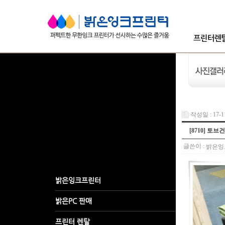
작성일 : 17-11
[8710] 토
글쓴이 :
밝은잉