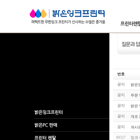
번호
공지
밝은잉
공지
주문
공지
밝은 잉
공지
개조 
공지
게시판
89327
잉크