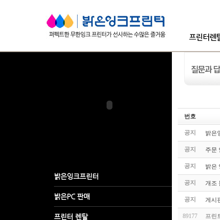
번호
공지
밝은잉
공지
주문
공지
밝은 잉
공지
개조 
공지
게시판
89177
프린