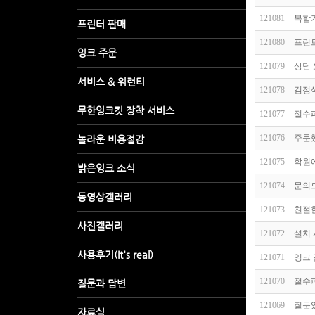
121081
복합기
121080
프린
121079
상담
121078
검정
121077
절수
121076
주문
121075
학원
121074
문의
121073
친절
121072
설치 
121071
잉크 
121070
절수
121069
질문