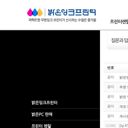
번호
공지
밝은잉
공지
주문
공지
밝은 잉
공지
개조 
공지
게시판
121082
[hp 