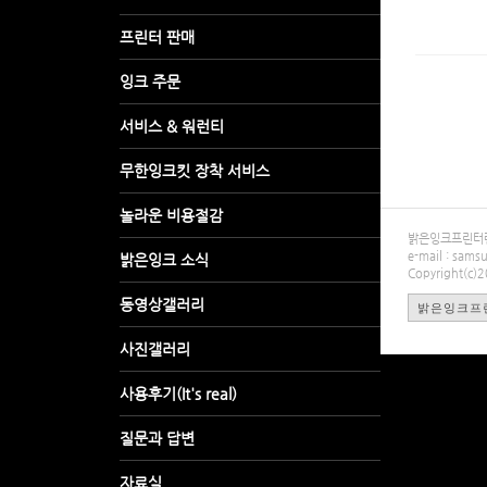
밝은잉크프린터렌탈
e-mail : sa
Copyright(c)
밝은잉크프