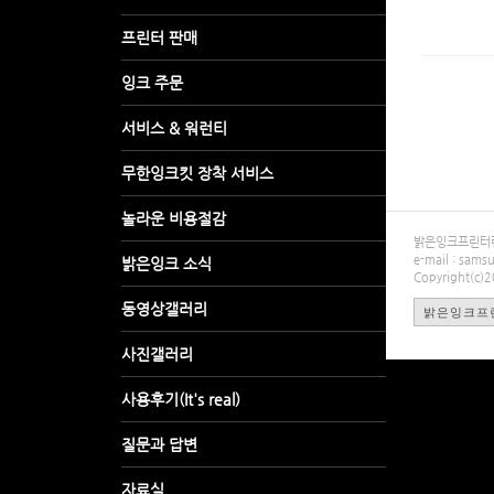
밝은잉크프린터렌탈
e-mail : sa
Copyright(c)
밝은잉크프