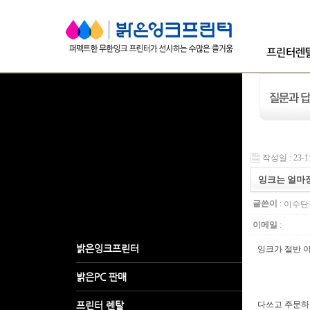
작성일 : 23-1
잉크는 얼마
글쓴이
:
이수단
이메일
:
잉크가 절반 
다쓰고 주문하