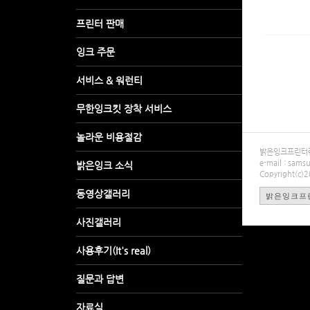
밝은잉크프린터렌탈
e-mail : sa
Copyright(c)
밝은잉크프