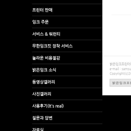
밝은잉크프린터렌탈
e-mail : sa
Copyright(c)
밝은잉크프