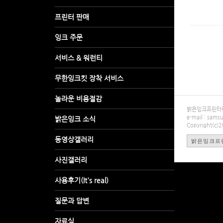
밝은잉크프린터렌탈
e-mail : sa
Copyright(c)
밝은잉크프