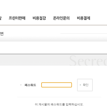
패스워드
이 게시물의 패스워드를 입력하십시오.