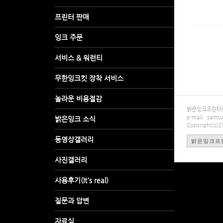
밝은잉크프린터렌탈
e-mail : sa
Copyright(c)
밝은잉크프