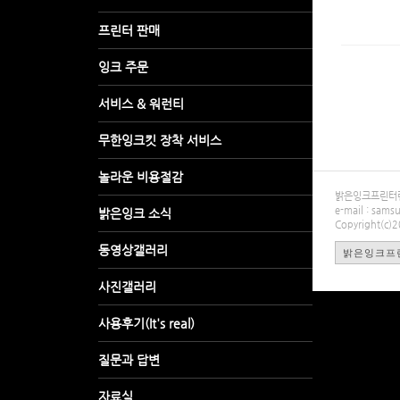
밝은잉크프린터렌탈
e-mail : sa
Copyright(c)
밝은잉크프