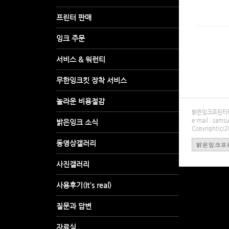
밝은잉크프린터렌탈
e-mail : sa
Copyright(c)
밝은잉크프