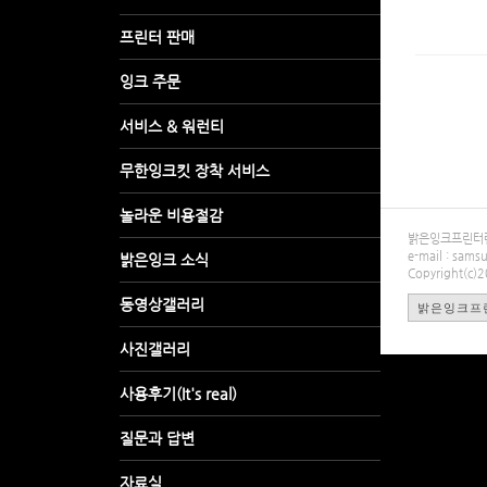
밝은잉크프린터렌탈
e-mail : sa
Copyright(c)
밝은잉크프