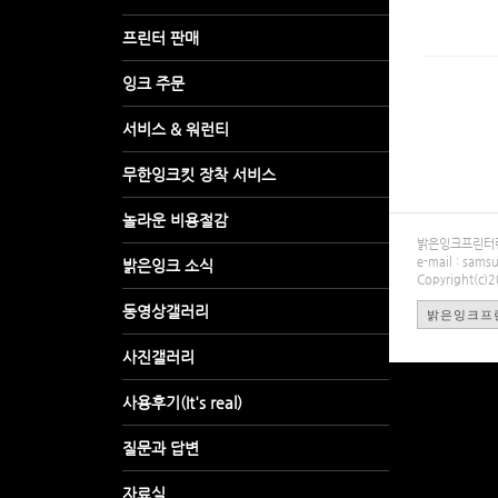
밝은잉크프린터렌탈
e-mail : sa
Copyright(c)
밝은잉크프