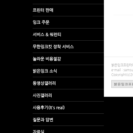
밝은잉크프린터렌탈
e-mail : sa
Copyright(c)
밝은잉크프