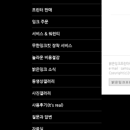
밝은잉크프린터렌탈
e-mail : sa
Copyright(c)
밝은잉크프