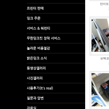
만이또의
보텍코