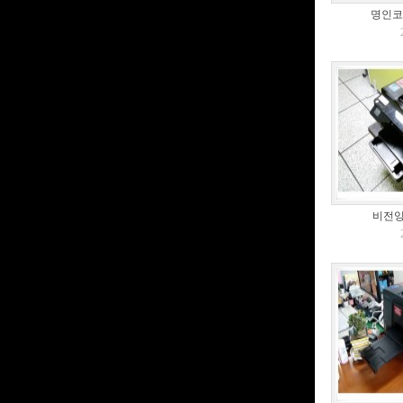
명인코
비전잉