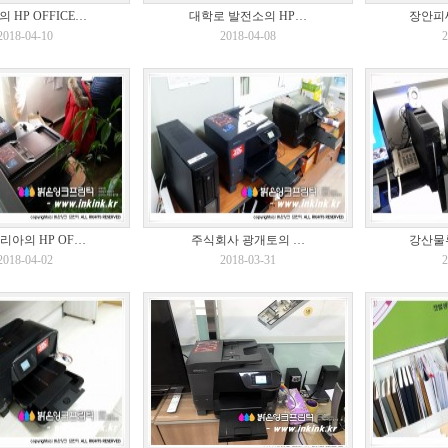
 HP OFFICE…
대학로 발전소의 HP…
장안피씨
2018-04-10
2018-04-08
2
리아의 HP OF…
주식회사 광개토의 …
강산물류
2018-04-02
2018-03-31
2