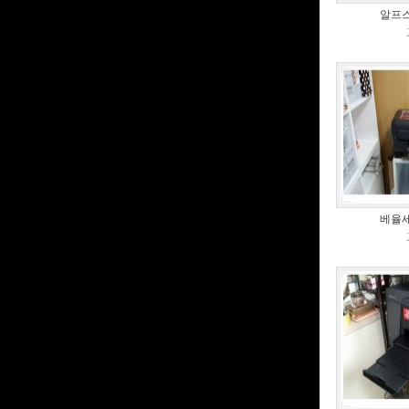
알프스
베율세