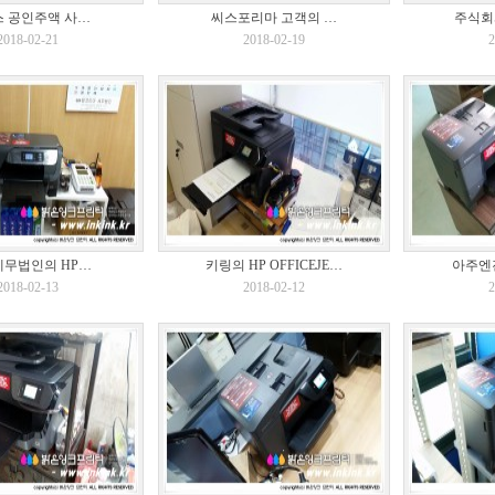
 공인주액 사…
씨스포리마 고객의 …
주식회
2018-02-21
2018-02-19
2
무법인의 HP…
키링의 HP OFFICEJE…
아주엔진
2018-02-13
2018-02-12
2