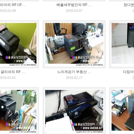
리아의 HP OF…
베율세무법인의 HP …
정다운
2018-03-09
2018-03-07
2
글리쉬의 HP …
느리게걷기 부동산 …
다짐아
2018-03-01
2018-02-27
2