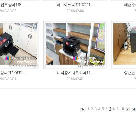
합주방의 HP …
아크아트의 HP OFFI…
해법수학
2018-02-07
2018-02-06
2
의 HP OFFI…
대박중개사무소의 H…
임선건설
2018-02-03
2018-02-02
2
1
2
3
4
5
6
7
8
9
10