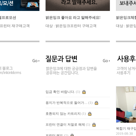
별프로모션
밝은잉크 좋아요 라고 말해주세요!
밝은잉크체험
크프린터 재구매고객
대상 : 밝은잉크프린터 구매고객
대상 : 밝
입금 확인 바랍니다.
(1)
용지가 반복적으로 들어가…
(1)
호환되지 않는 카트리지
(1)
프린터 연결이 저절로 해제
(1)
복합기 재구
2019-08-30
프린터 헤드
(1)