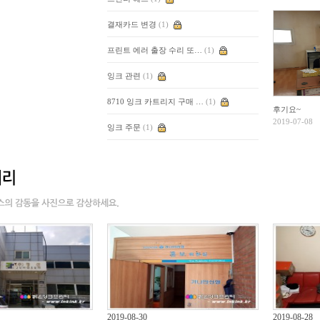
결재카드 변경
(1)
프린트 에러 출장 수리 또…
(1)
잉크 관련
(1)
8710 잉크 카트리지 구매 …
(1)
후기요~
2019-07-08
잉크 주문
(1)
2019-08-30
2019-08-28