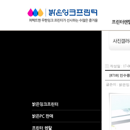
작성일 : 17-08
[8710] 인수
글쓴이 :
밝은잉