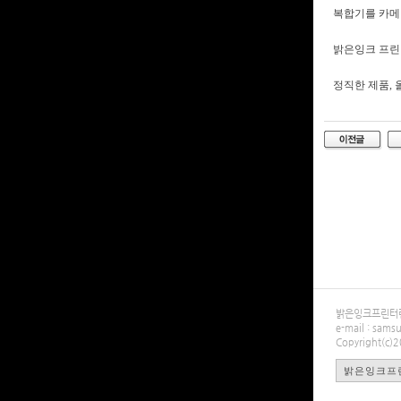
복합기를 카메
밝은잉크 프린
정직한 제품,
밝은잉크프린터렌탈
e-mail : sa
Copyright(c)
밝은잉크프