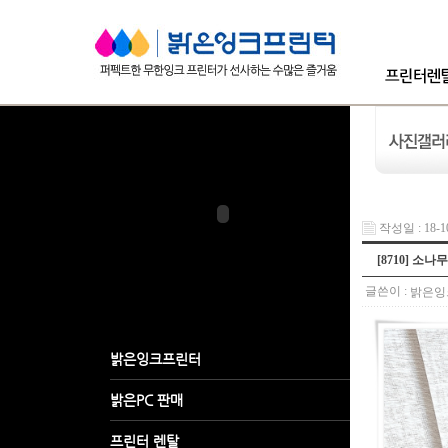
작성일 : 18-10
[8710] 소
글쓴이 :
밝은잉