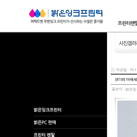
작성일 : 18-11
[8710] 더에
글쓴이 :
밝은잉