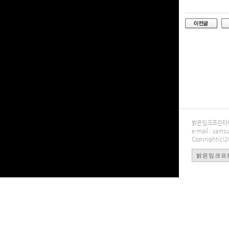
밝은잉크프린터렌탈
e-mail : sa
Copyright(c)
밝은잉크프