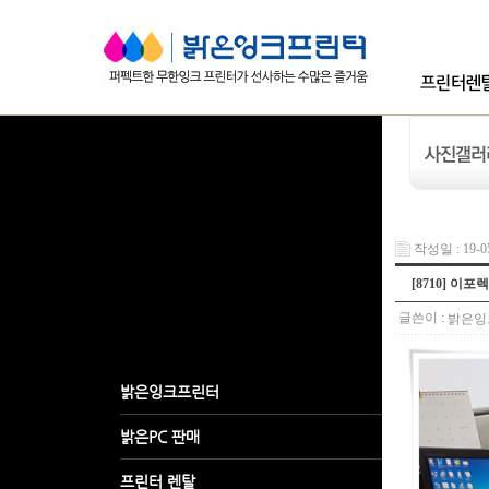
작성일 : 19-05
[8710] 이포
글쓴이 :
밝은잉