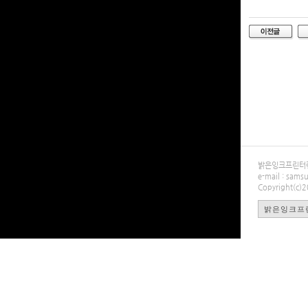
밝은잉크프린터렌탈
e-mail : sa
Copyright(c)
밝은잉크프