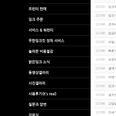
121351
잉크
121350
잉크
121349
견적서
121348
입금이
121347
파일
121346
빠른
121345
프린터
121344
결제 
121343
어제
121342
잉크 
121341
설치
121340
고맙
121339
인쇄 