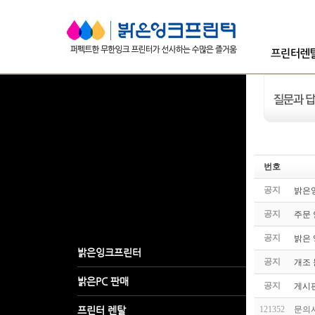
번호
공지
밝은잉
공지
주문
공지
밝은 잉
공지
개조 
공지
게시판
121352
문의