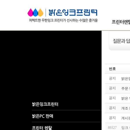
번호
공지
밝은잉
공지
주문
공지
밝은 잉
공지
개조 
공지
게시판
89327
잉크