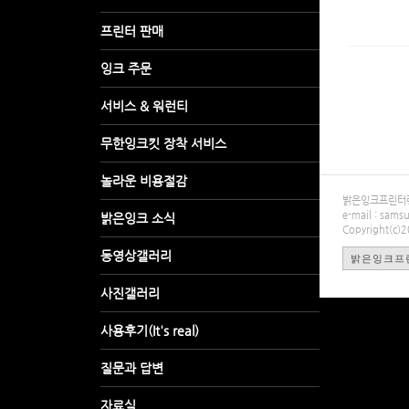
밝은잉크프린터렌탈
e-mail : sa
Copyright(c)
밝은잉크프