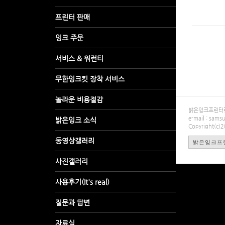
밝은잉크프린터렌탈
e-mail : sa
Copyright(c)
밝은잉크프