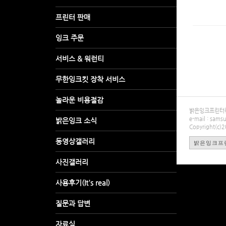
밝은잉크프린터렌탈
e-mail : sa
Copyright(c)
밝은잉크프