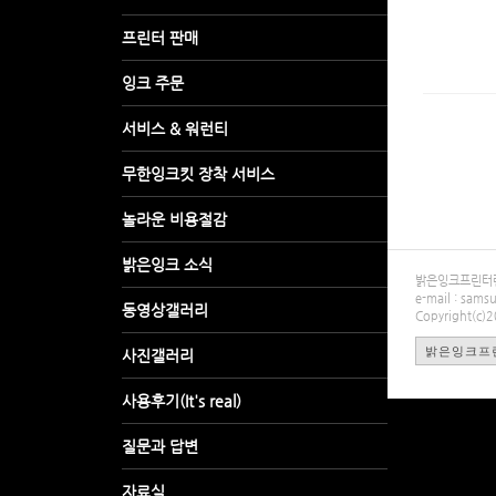
밝은잉크프린터렌탈
e-mail : sa
Copyright(c)
밝은잉크프