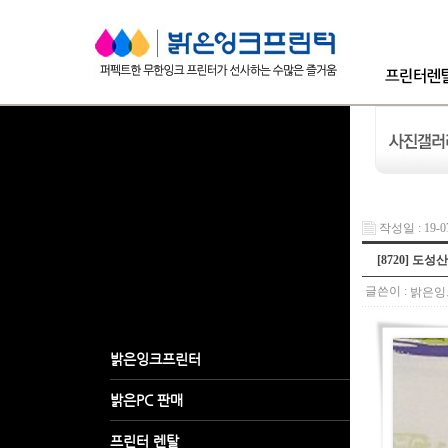
작성일 : 19-07
[8720] 도성
글쓴이 :
밝은잉