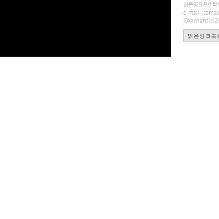
밝은잉크프린터렌탈
e-mail : sa
Copyright(c)
밝은잉크프