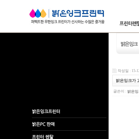
작성일 : 15-1
밝은잉크가 고
글쓴이 :
밝은잉