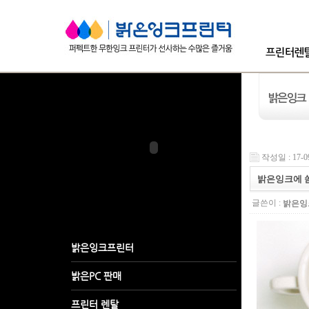
작성일 : 17-0
밝은잉크에 쏟
글쓴이 :
밝은잉