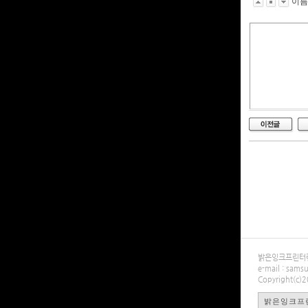
이
밝은잉크프린터렌탈
e-mail : sa
Copyright(c)
밝은잉크프